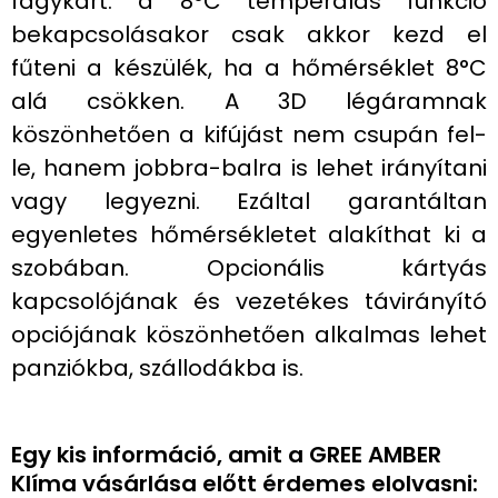
fagykárt: a 8°C temperálás funkció
bekapcsolásakor csak akkor kezd el
fűteni a készülék, ha a hőmérséklet 8°C
alá csökken. A 3D légáramnak
köszönhetően a kifújást nem csupán fel-
le, hanem jobbra-balra is lehet irányítani
vagy legyezni. Ezáltal garantáltan
egyenletes hőmérsékletet alakíthat ki a
szobában. Opcionális kártyás
kapcsolójának és vezetékes távirányító
opciójának köszönhetően alkalmas lehet
panziókba, szállodákba is.
Egy kis információ, amit a GREE AMBER
Klíma vásárlása előtt érdemes elolvasni: