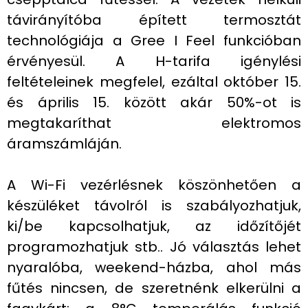
távirányítóba épített termosztát
technológiája a Gree I Feel funkcióban
érvényesül. A H-tarifa igénylési
feltételeinek megfelel, ezáltal október 15.
és április 15. között akár 50%-ot is
megtakaríthat elektromos
áramszámláján.
A Wi-Fi vezérlésnek köszönhetően a
készüléket távolról is szabályozhatjuk,
ki/be kapcsolhatjuk, az időzítőjét
programozhatjuk stb.. Jó választás lehet
nyaralóba, weekend-házba, ahol más
fűtés nincsen, de szeretnénk elkerülni a