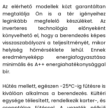
Az elérhető modellek közt garantáltan
megtalálja Ön is a tér igényeihez
leginkább megfelelő készüléket. Az
inverteres technológia előnyeként
könyvelhető el, hogy a berendezés képes
visszaszabályozni a teljesítményét, mikor
helyiség hőmérséklete lehűl. Ennek
eredményeképp energiafogyasztása
minimális és A++ energiahatékonysággal
bír.
Hűtés mellett, egészen -25°C-ig fűtésre is
kiválóan alkalmas a berendezés. Kültéri
egysége téliesített, rendelkezik karter-, és
csepptálca fűtéssel. A vezeték nélküli