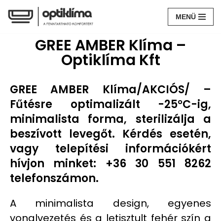
MENÜ
Skip
GREE AMBER Klíma –
to
Optiklíma Kft
content
GREE AMBER Klíma/AKCIÓS/ –
Fűtésre optimalizált -25°C-ig,
minimalista forma, sterilizálja a
beszívott levegőt. Kérdés esetén,
vagy telepítési információkért
hívjon minket: +36 30 551 8262
telefonszámon.
A minimalista design, egyenes
vonalvezetés és a letisztult fehér szín a