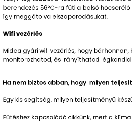
berendezés 56°C-ra fűti a belső hőcserélő f
így meggátolva elszaporodásukat.
Wifi vezérlés
Midea gyári wifi vezérlés, hogy bárhonna
monitorozhatod, és irányíthatod légkondic
Ha nem biztos abban, hogy milyen teljesít
Egy kis segítség, milyen teljesítményű kész
Fűtéshez kapcsolódó cikkünk, mert a klíma 