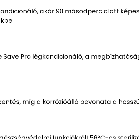
kondicionáló, akár 90 másodperc alatt képes 
ekbe.
Save Pro légkondicionáló, a megbízhatóság
kkentés, míg a korrózióálló bevonata a hossz
észségvédelmi funkciókról! 56°C-os sterilizá