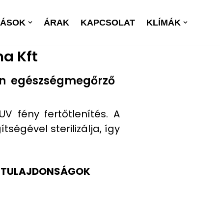
TÁSOK
ÁRAK
KAPCSOLAT
KLÍMÁK
a Kft
en egészségmegőrző
V fény fertőtlenítés. A
égével sterilizálja, így
ma TULAJDONSÁGOK