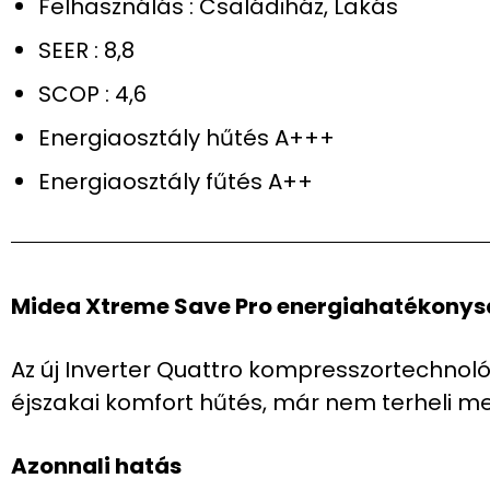
Felhasználás : Családiház, Lakás
SEER : 8,8
SCOP : 4,6
Energiaosztály hűtés A+++
Energiaosztály fűtés A++
Midea Xtreme Save Pro energiahatékony
Az új Inverter Quattro kompresszortechno
éjszakai komfort hűtés, már nem terheli m
Azonnali hatás