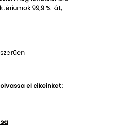
aktériumok 99,9 %-át,
yszerűen
lvassa el cikeinket:
ása