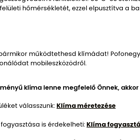
elületi hőmérsékletét, ezzel elpusztítva a b
n, bármikor működtethesd klímádat! Pofoneg
ionálódat mobileszközödről.
ményű klíma lenne megfelelő Önnek, akkor o
üléket válasszunk:
Klíma méretezése
fogyasztása is érdekelheti:
Klíma fogyaszt