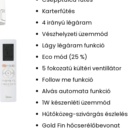
Karterfűtés
4 irányú légáram
Vészhelyzeti üzemmód
Lágy légáram funkció
Eco mód (25 %)
5 fokozatú kültéri ventillátor
Follow me funkció
Alvás automata funkció
1W készenléti üzemmód
Hűtőközeg-szivárgás észlelés
Gold Fin hőcserélőbevonat