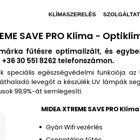
KLÍMASZERELÉS
SZOLGÁLTA
EME SAVE PRO Klíma - Optiklím
árka fűtésre optimalizált, és egyb
: +36 30 551 8262 telefonszámon.
 speciális egészségvédelmi funkciója az U
áthaladó levegőt a készülék UV lámpák segíts
usok 99,9%-át semlegesíti.
MIDEA XTREME SAVE PRO Klí
Gyári Wifi vezérlés
Csepptálca fűtés