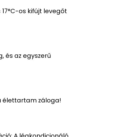
17°C-os kifújt levegőt
, és az egyszerű
ú élettartam záloga!
ció: A légkondicionáló