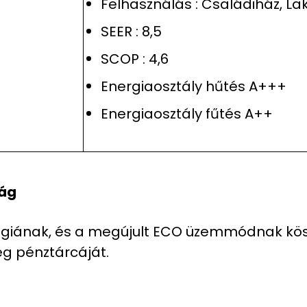
Felhasználás : Családiház, La
SEER : 8,5
SCOP : 4,6
Energiaosztály hűtés A+++
Energiaosztály fűtés A++
ság
lógiának, és a megújult ECO üzemmódnak kö
eg pénztárcáját.