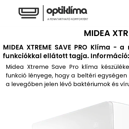
Skip
to
MIDEA XTR
content
MIDEA XTREME SAVE PRO Klíma - a m
funkciókkal ellátott tagja. Információ
Midea Xtreme Save Pro klíma készülékek
funkció lényege, hogy a beltéri egységen 
a levegőben jelen lévő baktériumok és vír