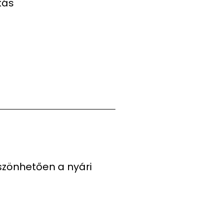
kás
szönhetően a nyári