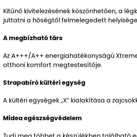
Kitűnő kivitelezésének köszönhetően, a lég
juttatni a hőségtől felmelegedett helyiség
A megbízható társ
Az A+++/A++ energiahatékonyságú Xtreme 
otthoni komfort megtestesítője.
Strapabíró kültéri egység
A kültéri egységek „X” kialakítása a zajcsö
Midea egészségvédelem
Tudj meg többet a készülékben található eg