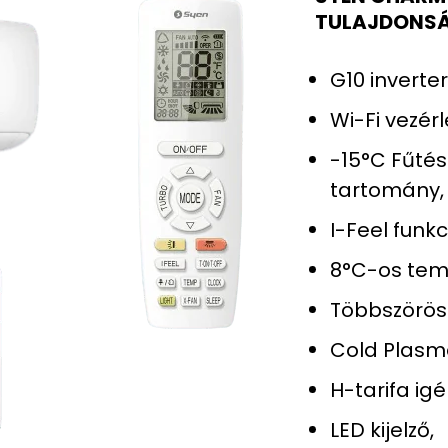
TULAJDONS
G10 inverte
Wi-Fi vezérl
-15°C Fűtés
tartomány,
I-Feel funkc
8°C-os tem
Többszörös 
Cold Plasma
H-tarifa ig
LED kijelző,