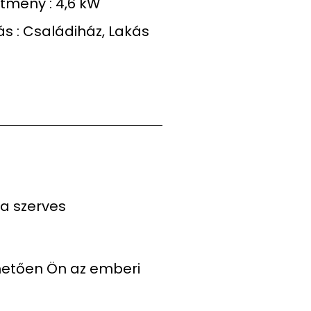
ítmény : 4,6 kW
s : Családiház, Lakás
 a szerves
hetően Ön az emberi