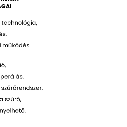
ÁGAI
r technológia,
és,
i működési
ió,
perálás,
szűrőrendszer,
 szűrő,
ényelhető,