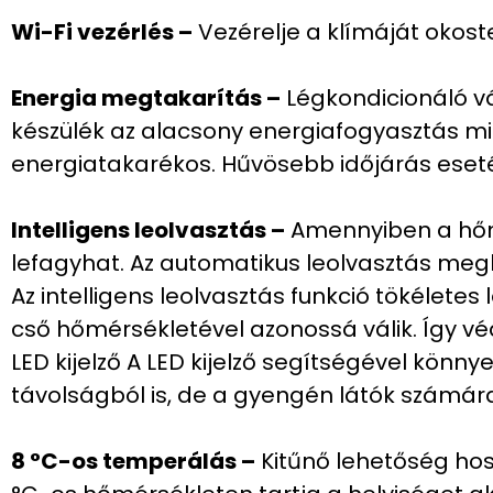
Wi-Fi vezérlés –
Vezérelje a klímáját okost
Energia megtakarítás –
Légkondicionáló vá
készülék az alacsony energiafogyasztás mi
energiatakarékos. Hűvösebb időjárás esetén
Intelligens leolvasztás –
Amennyiben a hőm
lefagyhat. Az automatikus leolvasztás megh
Az intelligens leolvasztás funkció tökélet
cső hőmérsékletével azonossá válik. Így v
LED kijelző A LED kijelző segítségével kön
távolságból is, de a gyengén látók számár
8 °C-os temperálás –
Kitűnő lehetőség hoss