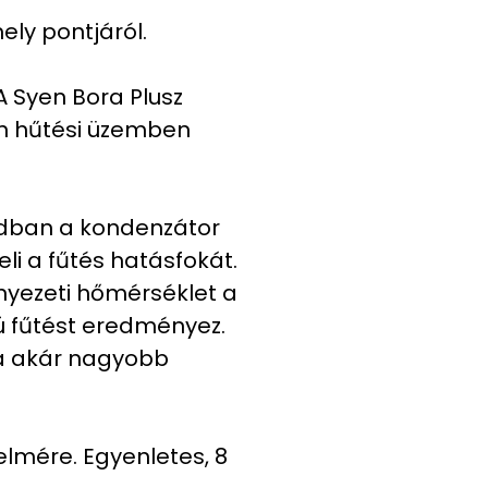
ely pontjáról.
A Syen Bora Plusz
án hűtési üzemben
ódban a kondenzátor
i a fűtés hatásfokát.
rnyezeti hőmérséklet a
ú fűtést eredményez.
ára akár nagyobb
elmére. Egyenletes, 8