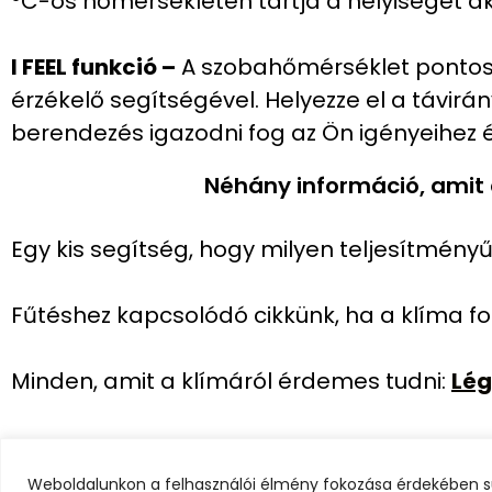
°C-os hőmérsékleten tartja a helyiséget akk
I FEEL funkció –
A szobahőmérséklet pontos s
érzékelő segítségével. Helyezze el a távirá
berendezés igazodni fog az Ön igényeihez é
Néhány információ, amit 
Egy kis segítség, hogy milyen teljesítmény
Fűtéshez kapcsolódó cikkünk, ha a klíma fo
Minden, amit a klímáról érdemes tudni:
Lég
Klímaszere
Weboldalunkon a felhasználói élmény fokozása érdekében süti