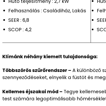
Hűtő teljesítmény : 2,7 kW
Hűt
Felhasználás : Családiház, Lakás
Fel
SEER : 6,8
SEER
SCOP : 4,2
SCOP
Klímánk néhány kiemelt tulajdonsága:
Többszörös szűrőrendszer –
A különböző sz
szennyeződéseket, elnyelik a füstöt és meg
Kellemes éjszakai mód –
Tegye kellemeseb
test számára legoptimálisabb hőmérséklet