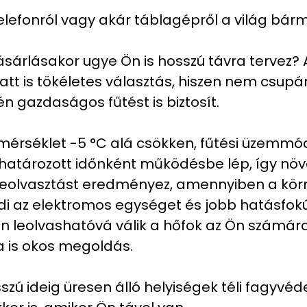
elefonról vagy akár táblagépről a világ bárm
sárlásakor ugye Ön is hosszú távra tervez? 
att is tökéletes választás, hiszen nem csup
 gazdaságos fűtést is biztosít.
érséklet -5 °C alá csökken, fűtési üzemm
atározott időnként működésbe lép, így növel
es leolvasztást eredményez, amennyiben a kö
édi az elektromos egységet és jobb hatásfok
nyen leolvashatóvá válik a hőfok az Ön szám
a is okos megoldás.
zú ideig üresen álló helyiségek téli fagyvéd