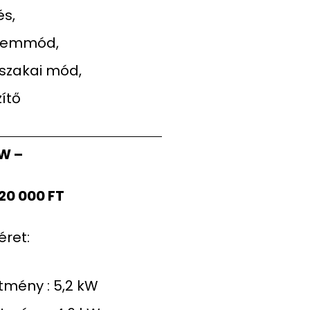
és,
zemmód,
szakai mód,
ítő
W –
0 000 FT
éret:
ítmény : 5,2 kW