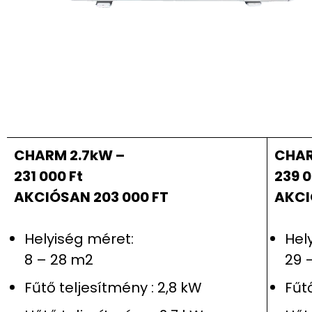
CHARM 2.7kW –
CHAR
231 000 Ft
239 0
AKCIÓSAN 203 000 FT
AKCI
Helyiség méret:
Hel
8 – 28 m2
29 
Fűtő teljesítmény : 2,8 kW
Fűt