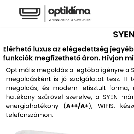
Skip
to
SYEN
content
Elérhető luxus az elégedettség jegy
funkciók megfizethető áron. Hívjon mi
Optimális megoldás a legtöbb igényre a S
megoldásként is jó szolgálatot tesz. H-t
megoldás, és modern letisztult forma, 
hatékony szűrővel szerelve, a SYEN márk
energiahatékony (
A++/A+
), WIFIS, ké
telefonszámon.