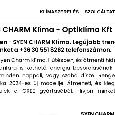
KLÍMASZERELÉS
SZOLGÁLTA
 CHARM Klíma - Optiklíma Kft
ében - SYEN CHARM Klíma. Legújabb tre
nket a +36 30 551 8262 telefonszámon.​
yen Charm klíma. Hűtésben, és átmenti hide
arifára is köthető, energia besorolásának 
minden nappali, vagy szoba dísze. Renget
a 2024-es új modellje. Átmeneti, és kiegé
szülék a GREE gyártásából. Hívjon min
SYEN CHARM