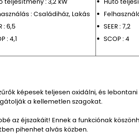
ő teljesítmény : 3,2 kW
Hűtő teljes
használás : Családiház, Lakás
Felhasználá
 : 6,5
SEER : 7,2
 : 4,1
SCOP : 4
űrők képesek teljesen oxidálni, és lebontani
gátolják a kellemetlen szagokat.
bé az éjszakáit! Ennek a funkciónak köszön
ben pihenhet alvás közben.