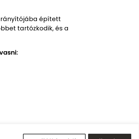
rányítójába épített
öbbet tartózkodik, és a
vasni:
8262