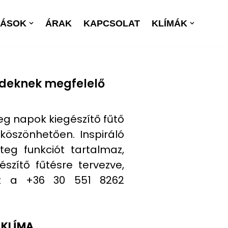
TÁSOK
ÁRAK
KAPCSOLAT
KLÍMÁK
ndeknek megfelelő
g napok kiegészítő fűtő
köszönhetően. Inspiráló
eg funkciót tartalmaz,
szítő fűtésre tervezve,
ket a +36 30 551 8262
 KLÍMA