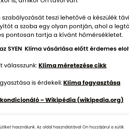
or is, amikor Ön távol van.
zabályozását teszi lehetővé a készülék távi
nyítót a szoba egy olyan pontján, ahol a legt
s pontosan tartja a kívánt hőmérsékletet.
az SYEN Klíma vásárlása előtt érdemes elol
űt válasszunk:
Klíma méretezése cikk
gyasztása is érdekeli:
Klíma fogyasztása
kondicionáló – Wikipédia (wikipedia.org)
lés Budapest – Optiklíma Kft - +36 30 551 
ket használunk. Az oldal használatával Ön hozzájárul a sütik