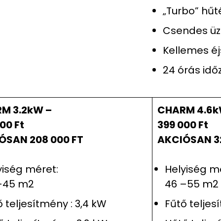
„Turbo” hűt
Csendes ü
Kellemes éj
24 órás időz
M 3.2kW –
CHARM 4.6k
00 Ft
399 000 Ft
ÓSAN 208 000 FT
AKCIÓSAN 32
yiség méret:
Helyiség m
–45 m2
46 –55 m2
ő teljesítmény : 3,4 kW
Fűtő teljes